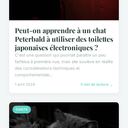
Peut-on apprendre à un chat
Peterbald à utiliser des toilettes
japonaises électroniques ?
C'est une question qui pourrait paraître un peu
farfelue à première vue, mais elle soulève en réalité
des considérations techniques et
comportementale...
1 avril 2024
5 min de lecture →
CHATS