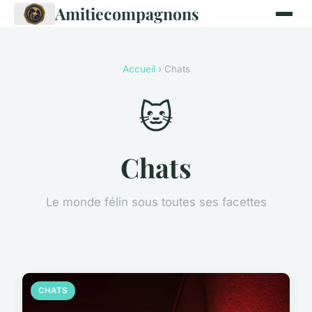
Amitiecompagnons
Accueil
› Chats
🐱
Chats
Le monde félin sous toutes ses facettes
CHATS